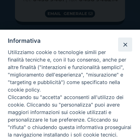
EMAIL GENERALE
Informativa
Utilizziamo cookie o tecnologie simili per
finalità tecniche e, con il tuo consenso, anche per
altre finalità ("interazioni e funzionalità semplici",
"miglioramento dell'esperienza", "misurazione" e
"targeting e pubblicità") come specificato nella
GRAZIE PER IL TUO AIUTO
cookie policy.
Insieme per la Diocesi
Cliccando su "accetta" acconsenti all'utilizzo dei
cookie. Cliccando su "personalizza" puoi avere
maggiori informazioni sui cookie utilizzati e
personalizzare le tue preferenze. Cliccando su
"rifiuta" o chiudendo questa informativa proseguirai
Copyright 2026 ©
Diocesi di Vittorio Veneto
-
Privacy
la navigazione installando i soli cookie tecnici.
Policy