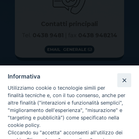
Contatti principali
Tel.
0438 9481
| fax
0438 948214
EMAIL GENERALE
Informativa
Utilizziamo cookie o tecnologie simili per
finalità tecniche e, con il tuo consenso, anche per
altre finalità ("interazioni e funzionalità semplici",
"miglioramento dell'esperienza", "misurazione" e
"targeting e pubblicità") come specificato nella
GRAZIE PER IL TUO AIUTO
cookie policy.
Insieme per la Diocesi
Cliccando su "accetta" acconsenti all'utilizzo dei