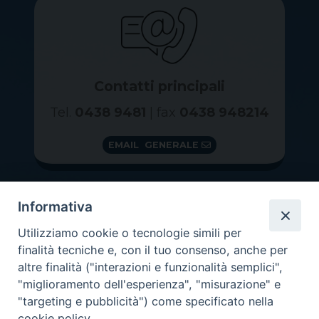
Contatti principali
Tel.
0438 9481
| fax
0438 948214
EMAIL GENERALE
Informativa
Utilizziamo cookie o tecnologie simili per
finalità tecniche e, con il tuo consenso, anche per
altre finalità ("interazioni e funzionalità semplici",
"miglioramento dell'esperienza", "misurazione" e
"targeting e pubblicità") come specificato nella
GRAZIE PER IL TUO AIUTO
cookie policy.