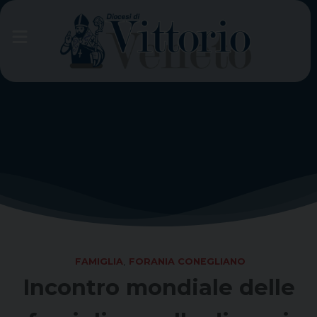
Skip
to
content
FAMIGLIA
,
FORANIA CONEGLIANO
Incontro mondiale delle