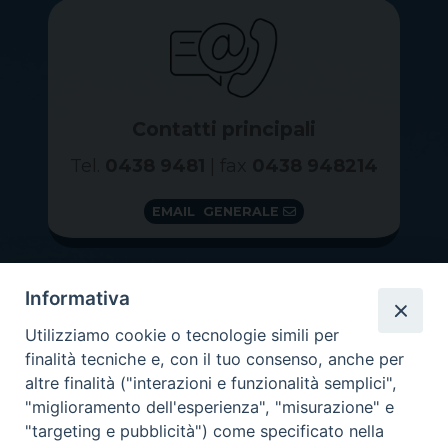
Contatti principali
Tel.
0438 9481
| fax
0438 948214
EMAIL GENERALE
Informativa
Utilizziamo cookie o tecnologie simili per
finalità tecniche e, con il tuo consenso, anche per
altre finalità ("interazioni e funzionalità semplici",
"miglioramento dell'esperienza", "misurazione" e
"targeting e pubblicità") come specificato nella
GRAZIE PER IL TUO AIUTO