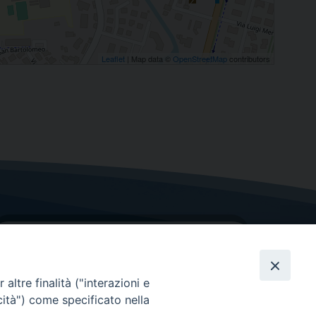
Leaflet
| Map data ©
OpenStreetMap
contributors
altre finalità ("interazioni e
cità") come specificato nella