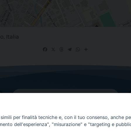
, Italia
Facebook
X
Threads
Telegram
WhatsApp
Share
imili per finalità tecniche e, con il tuo consenso, anche per 
amento dell'esperienza", "misurazione" e "targeting e pubbli
Contatti principali