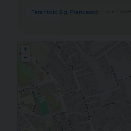
Vice Presid
Tarantolo Sig. Francesco
Associazioni Cristiane Lavoratori Italiani APS (ACLI) - Treviso
+
−