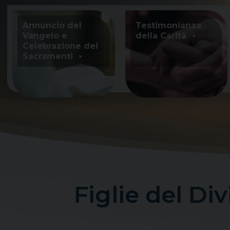
Skip
to
Annuncio del
Testimonianza
content
Vangelo e
della Carità
Celebrazione dei
Sacramenti
Figlie del Div