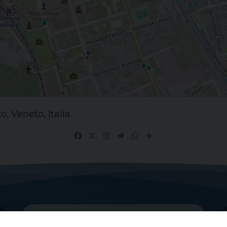
o, Veneto, Italia
Facebook
X
Threads
Telegram
WhatsApp
Share