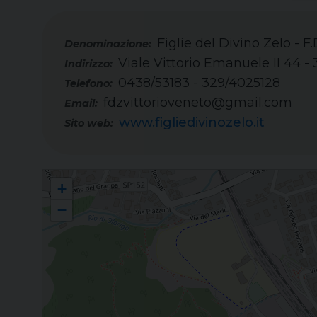
Figlie del Divino Zelo - F.
Viale Vittorio Emanuele II 44 - 
Indirizzo:
0438/53183 - 329/4025128
Telefono:
fdzvittorioveneto@gmail.com
Email:
www.figliedivinozelo.it
Sito web:
Figlie del Divino Zelo - F.D.Z. - Vittorio Veneto
+
−