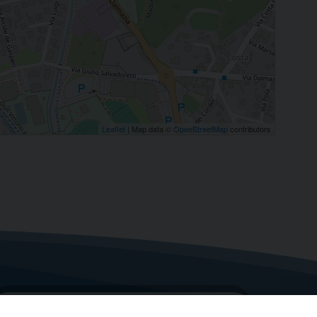
Leaflet
| Map data ©
OpenStreetMap
contributors