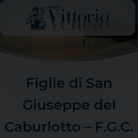
Skip
to
content
Figlie di San
Giuseppe del
Caburlotto – F.G.C.