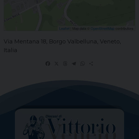
Leaflet
| Map data ©
OpenStreetMap
contributors
Via Mentana 18, Borgo Valbelluna, Veneto,
Italia
Facebook
X
Threads
Telegram
WhatsApp
Share