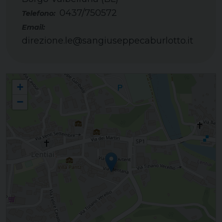
0437/750572
Telefono:
Email:
direzione.le@sangiuseppecaburlotto.it
Figlie di San Giuseppe del Caburlotto - F.G.C. - Lentiai - Casa di Spiritualità
+
"Stella Maris"
−