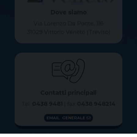
Dove siamo
Via Lorenzo Da Ponte, 116
31029 Vittorio Veneto (Treviso)
Contatti principali
Tel.
0438 9481
| fax
0438 948214
EMAIL GENERALE