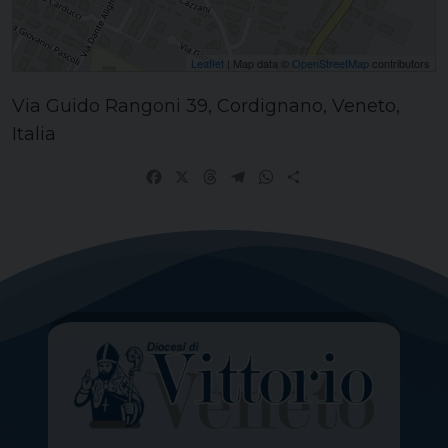
Leaflet
| Map data ©
OpenStreetMap
contributors
Via Guido Rangoni 39, Cordignano, Veneto,
Italia
Facebook
X
Threads
Telegram
WhatsApp
Share