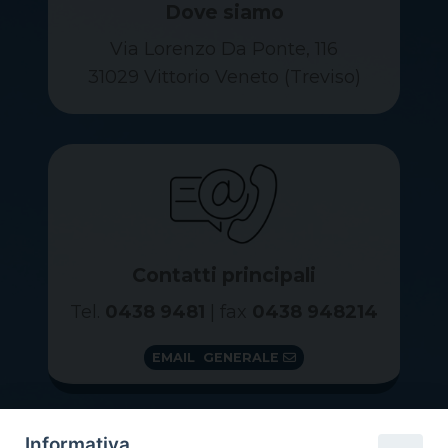
Dove siamo
Via Lorenzo Da Ponte, 116
31029 Vittorio Veneto (Treviso)
Contatti principali
Tel.
0438 9481
| fax
0438 948214
EMAIL GENERALE
Informativa