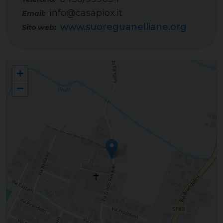
info@casapiox.it
Email:
www.suoreguanelliane.org
Sito web:
Figlie di Santa Maria della Divina Provvidenza (Guanelliane) - F.S.M.P. -
+
Cordignano
−