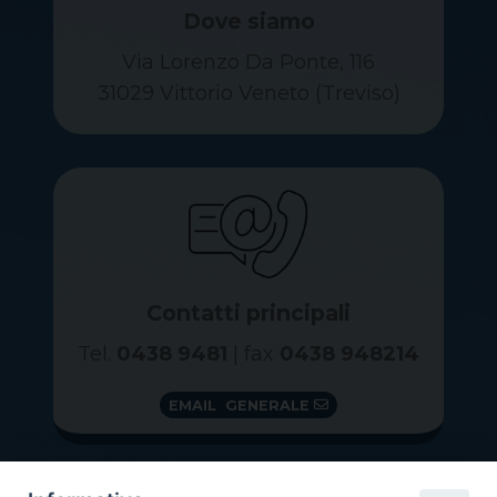
Dove siamo
Via Lorenzo Da Ponte, 116
31029 Vittorio Veneto (Treviso)
Contatti principali
Tel.
0438 9481
| fax
0438 948214
EMAIL GENERALE