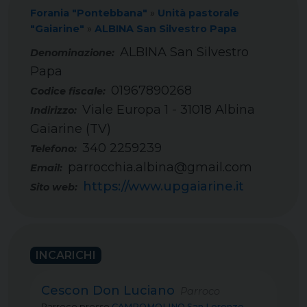
Forania "Pontebbana"
»
Unità pastorale
"Gaiarine"
»
ALBINA San Silvestro Papa
ALBINA San Silvestro
Papa
01967890268
Codice fiscale:
Viale Europa 1 - 31018 Albina
Indirizzo:
Gaiarine (TV)
340 2259239
Telefono:
parrocchia.albina@gmail.com
Email:
https://www.upgaiarine.it
Sito web:
INCARICHI
Cescon Don Luciano
Parroco
Parroco
presso
CAMPOMOLINO San Lorenzo