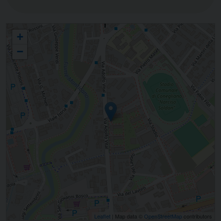
Movimento Carismatico d'Assisi
+
−
Leaflet
| Map data ©
OpenStreetMap
contributors