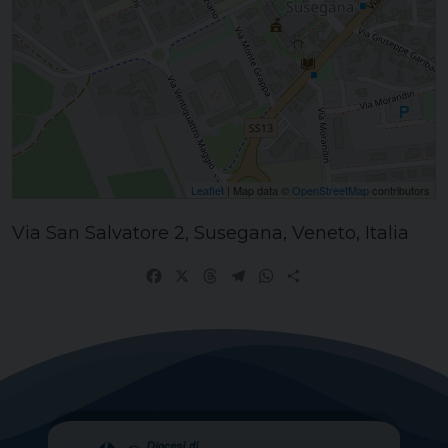
Leaflet
| Map data ©
OpenStreetMap
contributors
Via San Salvatore 2, Susegana, Veneto, Italia
Facebook
X
Threads
Telegram
WhatsApp
Share