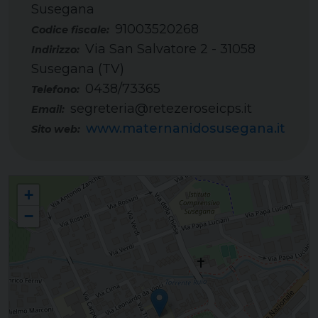
Susegana
91003520268
Codice fiscale:
Via San Salvatore 2 - 31058
Indirizzo:
Susegana (TV)
0438/73365
Telefono:
segreteria@retezeroseicps.it
Email:
www.maternanidosusegana.it
Sito web:
Scuola dell'infanzia "Beata Giuliana da Collalto" e nido integrato "Piccole
+
Impronte" - Susegana
−