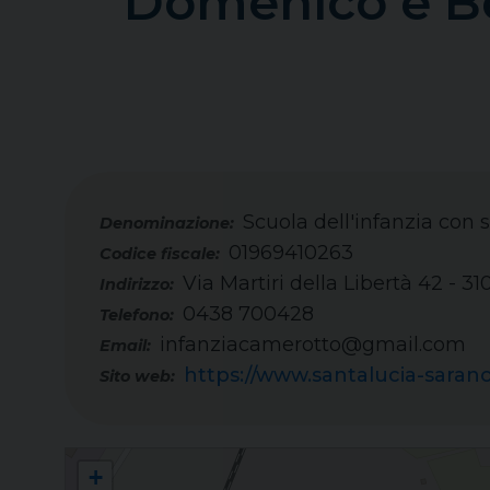
“Domenico e Be
Scuola dell'infanzia con
01969410263
Codice fiscale:
Via Martiri della Libertà 42 - 3
Indirizzo:
0438 700428
Telefono:
infanziacamerotto@gmail.com
Email:
https://www.santalucia-saran
Sito web:
Scuola dell'infanzia con sezione Primavera "Domenico e Beatrice Camer
+