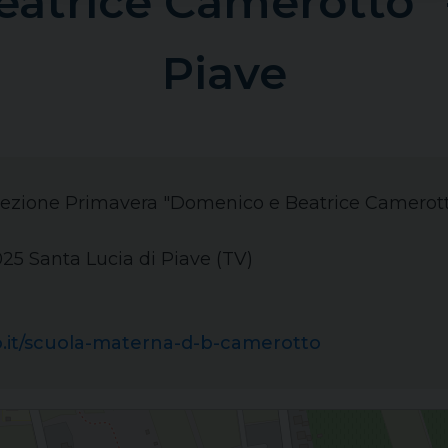
atrice Camerotto” –
Piave
 sezione Primavera "Domenico e Beatrice Camerotto
1025 Santa Lucia di Piave (TV)
o.it/scuola-materna-d-b-camerotto
otto" - Santa Lucia di Piave