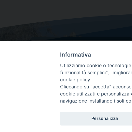
Informativa
Utilizziamo cookie o tecnologie s
funzionalità semplici", "miglior
cookie policy.
Dove siamo
Cliccando su "accetta" acconsent
Via Lorenzo Da Ponte, 116
cookie utilizzati e personalizza
31029 Vittorio Veneto (Treviso)
navigazione installando i soli co
Personalizza