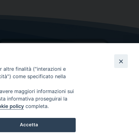
altre finalità ("interazioni e
cità") come specificato nella
GRAZIE PER IL TUO AIUTO
 avere maggiori informazioni sui
sta informativa proseguirai la
Insieme per la Diocesi
kie policy
completa.
Accetta
Preferenze Cookie