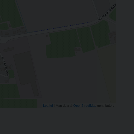
Leaflet
| Map data ©
OpenStreetMap
contributors