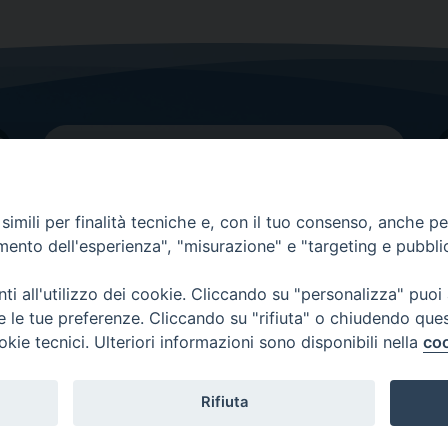
imili per finalità tecniche e, con il tuo consenso, anche per 
amento dell'esperienza", "misurazione" e "targeting e pubbli
Contatti principali
Tel.
0438 9481
| fax
0438 948214
i all'utilizzo dei cookie. Cliccando su "personalizza" puoi
re le tue preferenze. Cliccando su "rifiuta" o chiudendo que
EMAIL GENERALE
okie tecnici. Ulteriori informazioni sono disponibili nella
coo
Rifiuta
Copyright 2026 ©
Diocesi di Vittorio Veneto
-
Privacy Policy