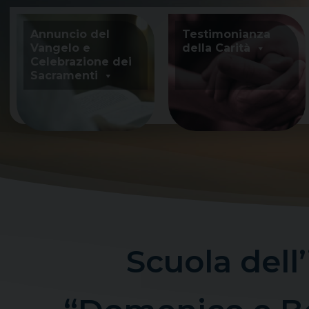
Skip
to
Annuncio del
Testimonianza
content
Vangelo e
della Carità
Celebrazione dei
Sacramenti
Scuola dell