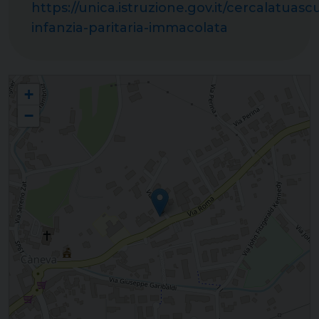
https://unica.istruzione.gov.it/cercalatuas
infanzia-paritaria-immacolata
Scuola dell'infanzia e nido integrato "Immacolata" - Brugnera
+
−