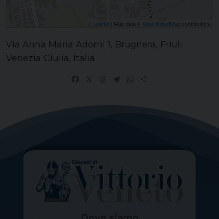
Leaflet
| Map data ©
OpenStreetMap
contributors
Via Anna Maria Adorni 1, Brugnera, Friuli
Venezia Giulia, Italia
Facebook
X
Threads
Telegram
WhatsApp
Share
Dove siamo