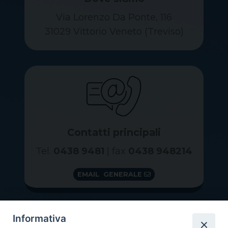
Via Lorenzo Da Ponte, 116
31029 Vittorio Veneto (Treviso)
Contatti principali
Tel.
0438 9481
| fax
0438 948214
EMAIL GENERALE
Informativa