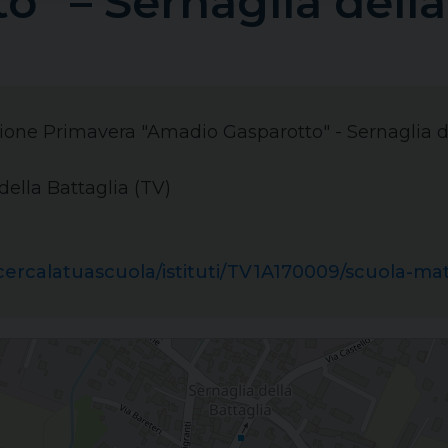
o” – Sernaglia della
zione Primavera "Amadio Gasparotto" - Sernaglia d
ella Battaglia (TV)
it/cercalatuascuola/istituti/TV1A170009/scuola-
ia della Battaglia