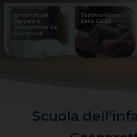
Skip
to
Annuncio del
Testimonianza
content
Vangelo e
della Carità
Celebrazione dei
Sacramenti
Scuola dell’in