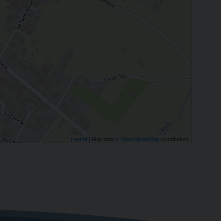
Leaflet
| Map data ©
OpenStreetMap
contributors