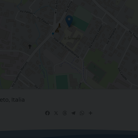
to, Italia
Facebook
X
Threads
Telegram
WhatsApp
Share