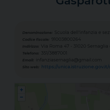
Gasparott
Scuola dell'infanzia e se
91003800264
Codice fiscale:
Via Roma 47 - 31020 Sernaglia d
Indirizzo:
351/3887001
Telefono:
infanziasernaglia@gmail.com
Email:
https://unica.istruzione.gov.
Sito web:
Scuola dell'infanzia e sezione Primavera "Amadio Gasparotto" - Sernagl
+
−