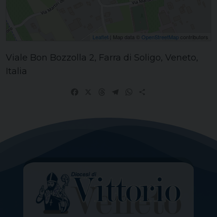
Leaflet
| Map data ©
OpenStreetMap
contributors
Viale Bon Bozzolla 2, Farra di Soligo, Veneto,
Italia
Facebook
X
Threads
Telegram
WhatsApp
Share