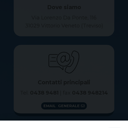
Dove siamo
Via Lorenzo Da Ponte, 116
31029 Vittorio Veneto (Treviso)
Contatti principali
Tel.
0438 9481
| fax
0438 948214
EMAIL GENERALE