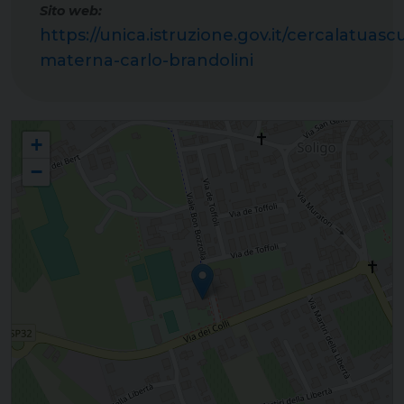
Sito web:
https://unica.istruzione.gov.it/cercalatuasc
materna-carlo-brandolini
Scuola dell'infanzia e sezione Primavera "Carlo Brandolini" - Soligo
+
−