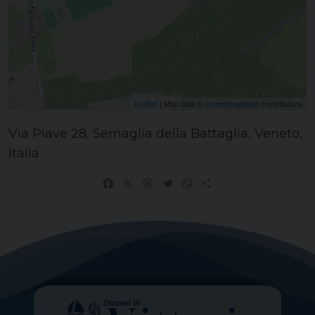
Leaflet
| Map data ©
OpenStreetMap
contributors
Via Piave 28, Sernaglia della Battaglia, Veneto,
Italia
Facebook
X
Threads
Telegram
WhatsApp
Share