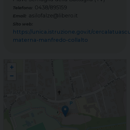
0438/895159
Telefono:
asilofalze@libero.it
Email:
Sito web:
https://unica.istruzione.gov.it/cercalatuasc
materna-manfredo-collalto
Scuola dell'infanzia e sezione Primavera "Manfredo Collalto" - Falzè di Piave
+
−