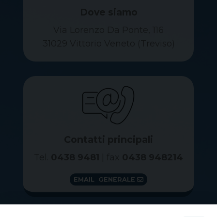
Dove siamo
Via Lorenzo Da Ponte, 116
31029 Vittorio Veneto (Treviso)
Contatti principali
Tel.
0438 9481
| fax
0438 948214
EMAIL GENERALE