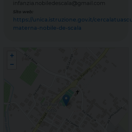
infanzia.nobiledescala@gmail.com
Sito web:
https://unica.istruzione.gov.it/cercalatuasc
materna-nobile-de-scala
Scuola dell'infanzia e sezione Primavera "Nobile de Scala" - San Fior di Sotto
+
−