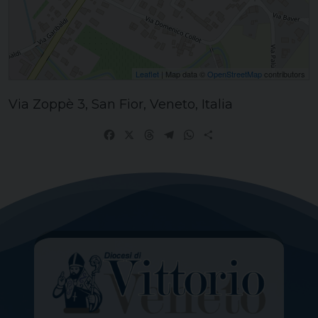
Leaflet
| Map data ©
OpenStreetMap
contributors
Via Zoppè 3, San Fior, Veneto, Italia
Facebook
X
Threads
Telegram
WhatsApp
Share