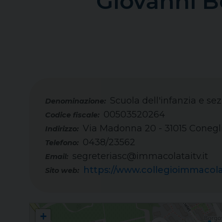
Giovanni B
Scuola dell'infanzia e s
00503520264
Codice fiscale:
Via Madonna 20 - 31015 Conegl
Indirizzo:
0438/23562
Telefono:
segreteriasc@immacolataitv.it
Email:
https://www.collegioimmacolat
Sito web:
Scuola dell'infanzia e sezione Primavera "San Giovanni Bosco" - Colle
+