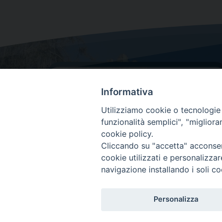
Informativa
Utilizziamo cookie o tecnologie s
funzionalità semplici", "miglior
cookie policy.
Dove siamo
Cliccando su "accetta" acconsent
Via Lorenzo Da Ponte, 116
cookie utilizzati e personalizza
31029 Vittorio Veneto (Treviso)
navigazione installando i soli co
Personalizza