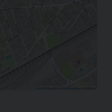
Leaflet
| Map data ©
OpenStreetMap
contributors