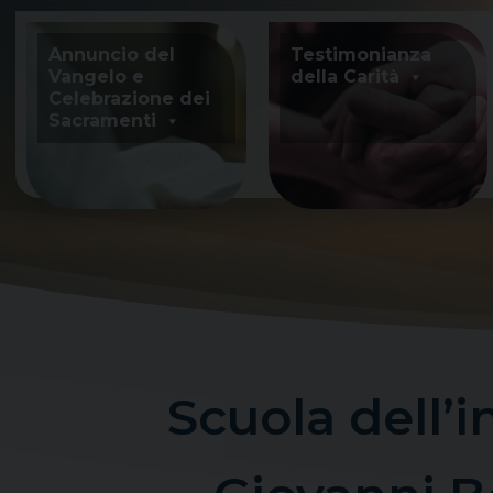
Skip
to
Annuncio del
Testimonianza
content
Vangelo e
della Carità
Celebrazione dei
Sacramenti
Scuola dell’