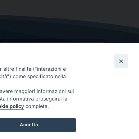
altre finalità ("interazioni e
cità") come specificato nella
GRAZIE PER IL TUO AIUTO
 avere maggiori informazioni sui
sta informativa proseguirai la
Insieme per la Diocesi
kie policy
completa.
Accetta
Preferenze Cookie