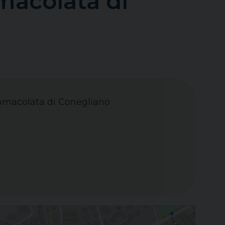
macolata di
Immacolata di Conegliano