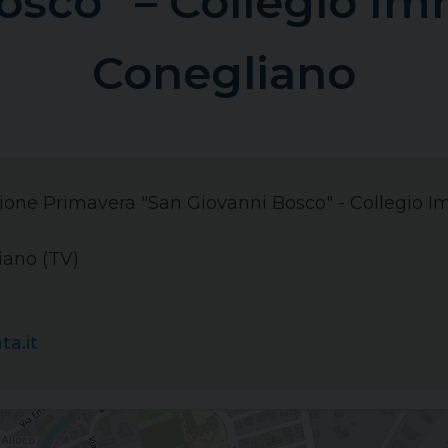
osco” – Collegio Im
Conegliano
ezione Primavera "San Giovanni Bosco" - Collegio 
iano (TV)
a.it
gio Immacolata di Conegliano