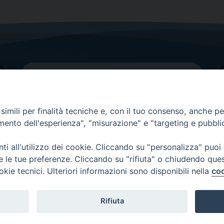
imili per finalità tecniche e, con il tuo consenso, anche per 
amento dell'esperienza", "misurazione" e "targeting e pubbli
Contatti principali
Tel.
0438 9481
| fax
0438 948214
i all'utilizzo dei cookie. Cliccando su "personalizza" puoi
re le tue preferenze. Cliccando su "rifiuta" o chiudendo que
EMAIL GENERALE
okie tecnici. Ulteriori informazioni sono disponibili nella
coo
Rifiuta
Copyright 2026 ©
Diocesi di Vittorio Veneto
-
Privacy Policy