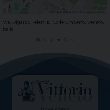
Leaflet
| Map data ©
OpenStreetMap
contributors
Via Edgardo Feletti 15, Colle Umberto, Veneto,
Italia
Facebook
X
Threads
Telegram
WhatsApp
Share
Dove siamo