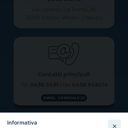
Via Lorenzo Da Ponte, 116
31029 Vittorio Veneto (Treviso)
Contatti principali
Tel.
0438 9481
| fax
0438 948214
EMAIL GENERALE
Informativa