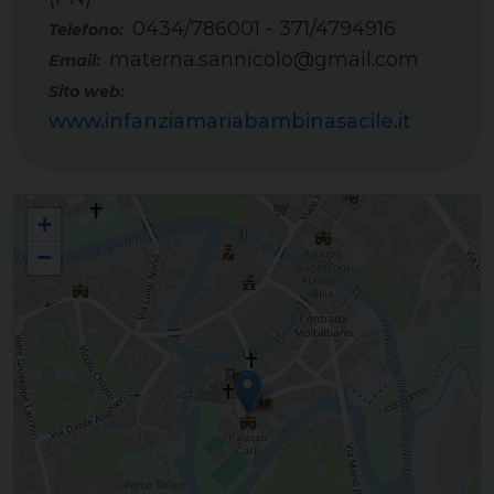
0434/786001 - 371/4794916
Telefono:
materna.sannicolo@gmail.com
Email:
Sito web:
www.infanziamariabambinasacile.it
Scuola dell'infanzia "Maria Bambina" e nido integrato "Aquilone" - Sacile
+
−