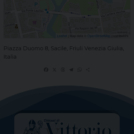
Leaflet
| Map data ©
OpenStreetMap
contributors
Piazza Duomo 8, Sacile, Friuli Venezia Giulia,
Italia
Facebook
X
Threads
Telegram
WhatsApp
Share