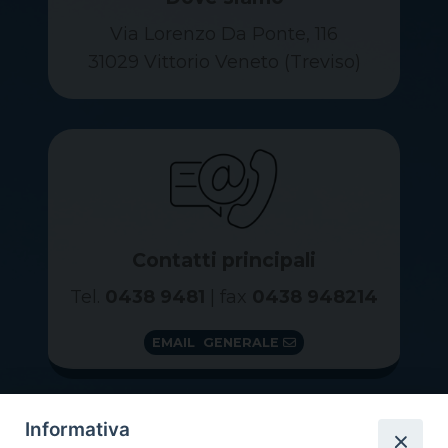
Via Lorenzo Da Ponte, 116
31029 Vittorio Veneto (Treviso)
Contatti principali
Tel.
0438 9481
| fax
0438 948214
EMAIL GENERALE
Informativa