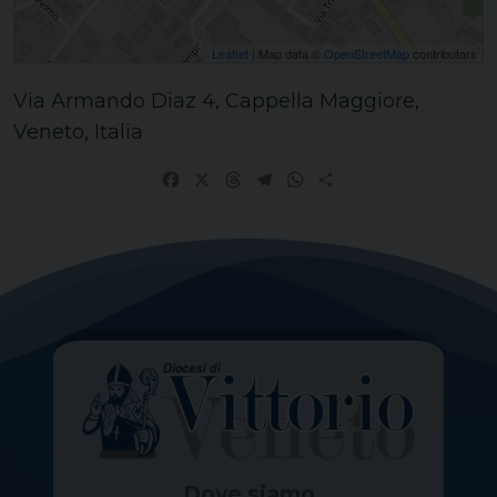
Leaflet
| Map data ©
OpenStreetMap
contributors
Via Armando Diaz 4, Cappella Maggiore,
Veneto, Italia
Facebook
X
Threads
Telegram
WhatsApp
Share
Dove siamo