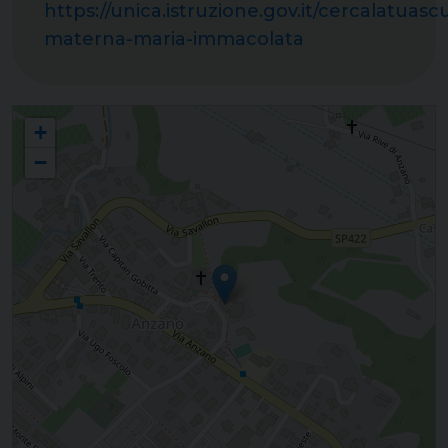
https://unica.istruzione.gov.it/cercalatuasc
materna-maria-immacolata
Scuola dell'infanzia "Maria Immacolata" - Anzano
+
−