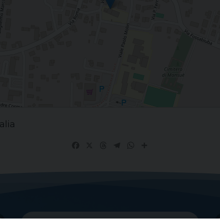
alia
Facebook
X
Threads
Telegram
WhatsApp
Share