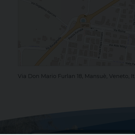
Via Don Mario Furlan 18, Mansuè, Veneto, It