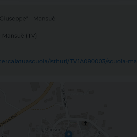
n Giuseppe" - Mansuè
0 Mansuè (TV)
it/cercalatuascuola/istituti/TV1A080003/scuola-