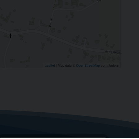
Leaflet
| Map data ©
OpenStreetMap
contributors