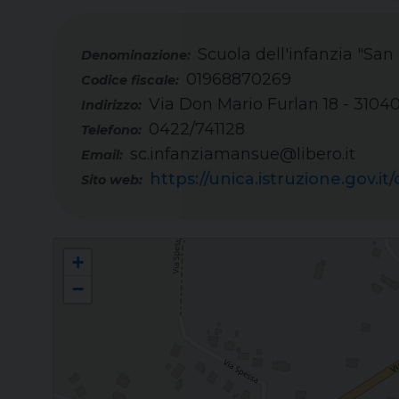
Scuola dell'infanzia "Sa
01968870269
Codice fiscale:
Via Don Mario Furlan 18 - 3104
Indirizzo:
0422/741128
Telefono:
sc.infanziamansue@libero.it
Email:
https://unica.istruzione.gov.
Sito web:
Scuola dell'infanzia "San Giuseppe" - Mansuè
+
−