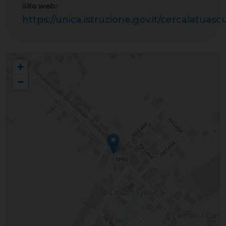
Sito web:
https://unica.istruzione.gov.it/cerca
Scuola dell'infanzia "Santa Teresina di Gesù Bambino" - Camolli
+
−