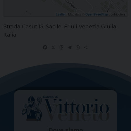
Leaflet
| Map data ©
OpenStreetMap
contributors
Strada Casut 15, Sacile, Friuli Venezia Giulia,
Italia
Facebook
X
Threads
Telegram
WhatsApp
Share
Dove siamo