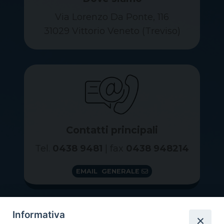
Via Lorenzo Da Ponte, 116
31029 Vittorio Veneto (Treviso)
Contatti principali
Tel.
0438 9481
| fax
0438 948214
EMAIL GENERALE
Informativa