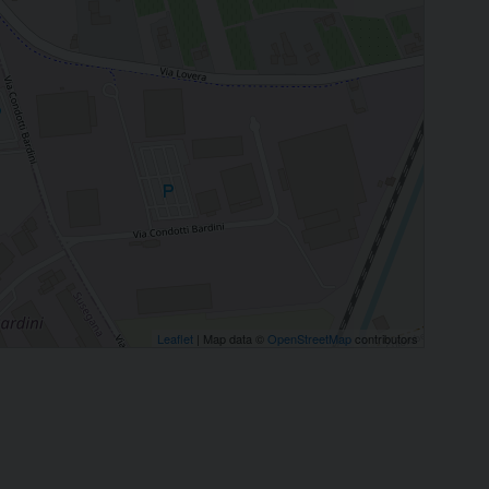
Leaflet
| Map data ©
OpenStreetMap
contributors