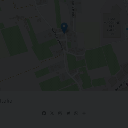
talia
Facebook
X
Threads
Telegram
WhatsApp
Share