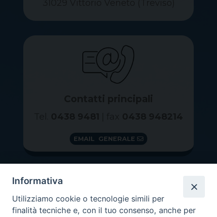
31029 Vittorio Veneto (Treviso)
Contatti principali
Tel.
0438 9481
| fax
0438 948214
EMAIL GENERALE
Informativa
Utilizziamo cookie o tecnologie simili per
finalità tecniche e, con il tuo consenso, anche per