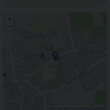
Suore dell'Immacolata Concezione - C.I.C. - Santa Lucia di Piave
+
−
Leaflet
| Map data ©
OpenStreetMap
contributors