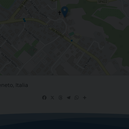
eto, Italia
Facebook
X
Threads
Telegram
WhatsApp
Share