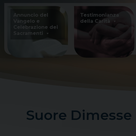
Skip
to
Annuncio del
Testimonianza
content
Vangelo e
della Carità
Celebrazione dei
Sacramenti
Suore Dimesse F