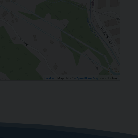
Leaflet
| Map data ©
OpenStreetMap
contributors