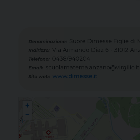
Suore Dimesse Figlie di 
Via Armando Diaz 6 - 31012 An
Indirizzo:
0438/940204
Telefono:
scuolamaterna.anzano@virgilio.it
Email:
www.dimesse.it
Sito web:
Suore Dimesse Figlie di Maria Immacolata – F.M.I. - Anzano
+
−