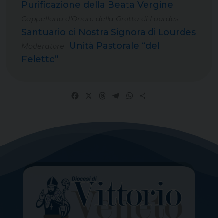
Purificazione della Beata Vergine
Cappellano d'Onore della Grotta di Lourdes
Santuario di Nostra Signora di Lourdes
Unità Pastorale “del
Moderatore
Feletto”
Facebook
X
Threads
Telegram
WhatsApp
Share