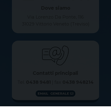
Dove siamo
Via Lorenzo Da Ponte, 116
31029 Vittorio Veneto (Treviso)
Contatti principali
Tel.
0438 9481
| fax
0438 948214
EMAIL GENERALE