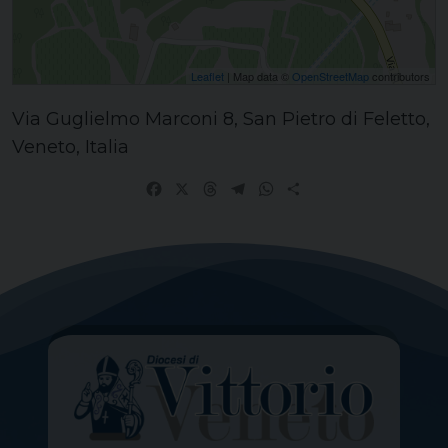
Leaflet
| Map data ©
OpenStreetMap
contributors
Via Guglielmo Marconi 8, San Pietro di Feletto,
Veneto, Italia
Facebook
X
Threads
Telegram
WhatsApp
Share