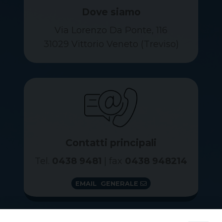
Dove siamo
Via Lorenzo Da Ponte, 116
31029 Vittorio Veneto (Treviso)
Contatti principali
Tel.
0438 9481
| fax
0438 948214
EMAIL GENERALE