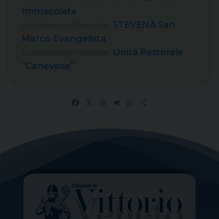
Immacolata
STEVENÀ San
Collaboratore Pastorale
Marco Evangelista
Unità Pastorale
Collaboratore Pastorale
“Canevese”
Facebook
X
Threads
Telegram
WhatsApp
Share