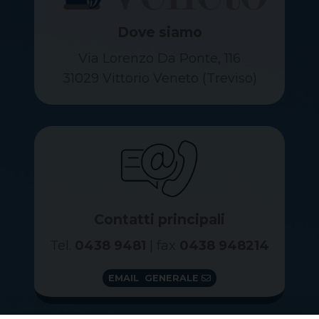
Dove siamo
Via Lorenzo Da Ponte, 116
31029 Vittorio Veneto (Treviso)
Contatti principali
Tel.
0438 9481
| fax
0438 948214
EMAIL GENERALE