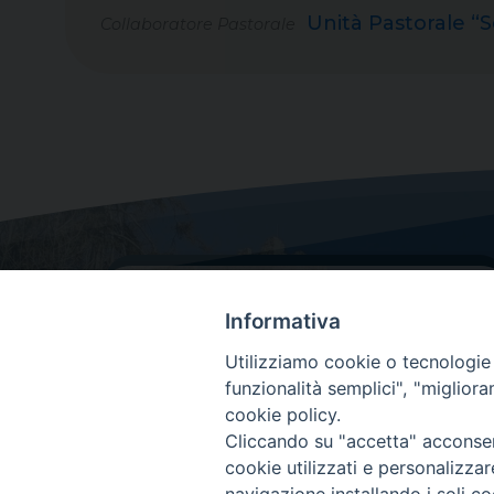
Unità Pastorale “S
Collaboratore Pastorale
Informativa
Utilizziamo cookie o tecnologie s
funzionalità semplici", "miglior
cookie policy.
Dove siamo
Cliccando su "accetta" acconsent
Via Lorenzo Da Ponte, 116
cookie utilizzati e personalizza
31029 Vittorio Veneto (Treviso)