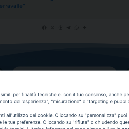
erravalle”
Facebook
X
Threads
Telegram
WhatsApp
Share
imili per finalità tecniche e, con il tuo consenso, anche per 
amento dell'esperienza", "misurazione" e "targeting e pubbli
Contatti principali
Tel.
0438 9481
| fax
0438 948214
i all'utilizzo dei cookie. Cliccando su "personalizza" puoi
re le tue preferenze. Cliccando su "rifiuta" o chiudendo que
EMAIL GENERALE