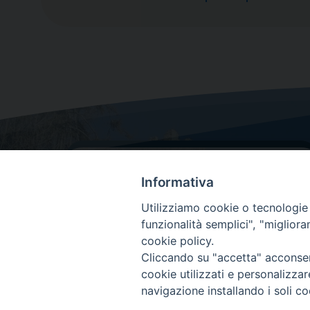
Informativa
Utilizziamo cookie o tecnologie s
funzionalità semplici", "miglior
cookie policy.
Dove siamo
Cliccando su "accetta" acconsent
Via Lorenzo Da Ponte, 116
cookie utilizzati e personalizza
31029 Vittorio Veneto (Treviso)
navigazione installando i soli co