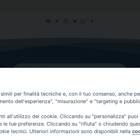
Facebook
X
Threads
Telegram
WhatsApp
Share
imili per finalità tecniche e, con il tuo consenso, anche per 
amento dell'esperienza", "misurazione" e "targeting e pubbli
Contatti principali
Tel.
0438 9481
| fax
0438 948214
i all'utilizzo dei cookie. Cliccando su "personalizza" puoi
re le tue preferenze. Cliccando su "rifiuta" o chiudendo que
EMAIL GENERALE
okie tecnici. Ulteriori informazioni sono disponibili nella
coo