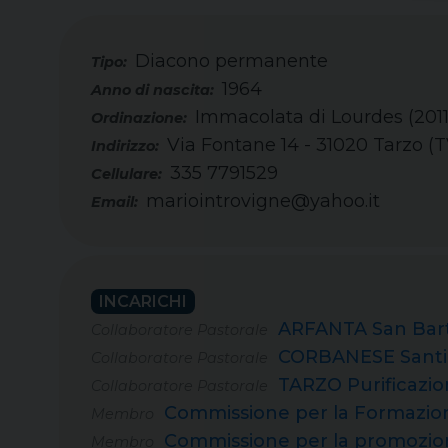
Diacono permanente
Tipo:
1964
Immacolata di Lourdes (2011
Via Fontane 14 - 31020 Tarzo (T
335 7791529
Cellulare:
mariointrovigne@yahoo.it
Email:
INCARICHI
ARFANTA San Bar
Collaboratore Pastorale
CORBANESE Santi G
Collaboratore Pastorale
TARZO Purificazio
Collaboratore Pastorale
Commissione per la Formazione,
Membro
Commissione per la promozione 
Membro