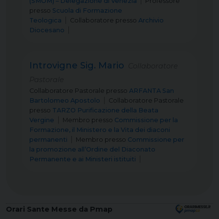
(SMOM) – Delegazione di Venezia
Professore
presso
Scuola di Formazione
Teologica
Collaboratore
presso
Archivio
Diocesano
Introvigne Sig. Mario
Collaboratore
Pastorale
Collaboratore Pastorale
presso
ARFANTA San
Bartolomeo Apostolo
Collaboratore Pastorale
presso
TARZO Purificazione della Beata
Vergine
Membro
presso
Commissione per la
Formazione, il Ministero e la Vita dei diaconi
permanenti
Membro
presso
Commissione per
la promozione all’Ordine del Diaconato
Permanente e ai Ministeri istituiti
Orari Sante Messe da Pmap