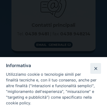
Contatti principali
Tel.
0438 9481
| fax
0438 948214
EMAIL GENERALE
Informativa
Utilizziamo cookie o tecnologie simili per
finalità tecniche e, con il tuo consenso, anche per
altre finalità ("interazioni e funzionalità semplici",
"miglioramento dell'esperienza", "misurazione" e
"targeting e pubblicità") come specificato nella
GRAZIE PER IL TUO AIUTO
cookie policy.