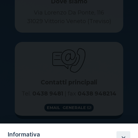
Dove siamo
Via Lorenzo Da Ponte, 116
31029 Vittorio Veneto (Treviso)
Contatti principali
Tel.
0438 9481
| fax
0438 948214
EMAIL GENERALE
Informativa