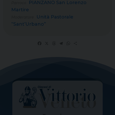
PIANZANO San Lorenzo
Parroco
Martire
Unità Pastorale
Moderatore
“Sant’Urbano”
Facebook
X
Threads
Telegram
WhatsApp
Share