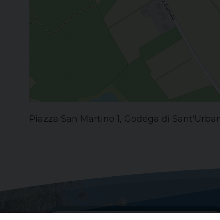
Piazza San Martino 1, Godega di Sant'Urbano