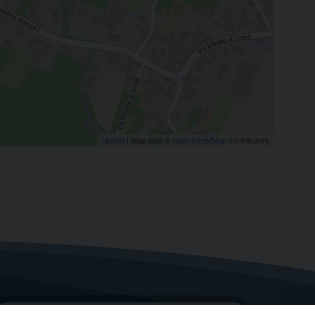
Leaflet
| Map data ©
OpenStreetMap
contributors