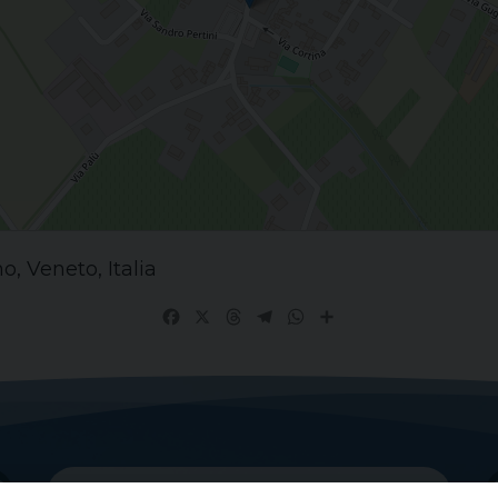
, Veneto, Italia
Facebook
X
Threads
Telegram
WhatsApp
Share