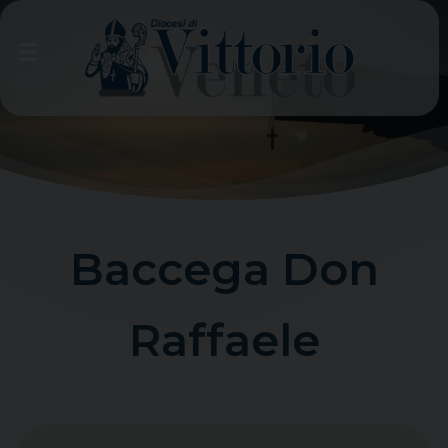
Skip
to
content
Baccega Don
Raffaele