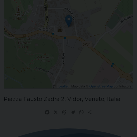
Leaflet
| Map data ©
OpenStreetMap
contributors
Piazza Fausto Zadra 2, Vidor, Veneto, Italia
Facebook
X
Threads
Telegram
WhatsApp
Share