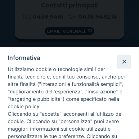
Contatti principali
Tel.
0438 9481
| fax
0438 948214
EMAIL GENERALE
Informativa
Utilizziamo cookie o tecnologie simili per
finalità tecniche e, con il tuo consenso, anche per
altre finalità ("interazioni e funzionalità semplici",
"miglioramento dell'esperienza", "misurazione" e
"targeting e pubblicità") come specificato nella
GRAZIE PER IL TUO AIUTO
cookie policy.
Insieme per la Diocesi
Cliccando su "accetta" acconsenti all'utilizzo dei
cookie. Cliccando su "personalizza" puoi avere
maggiori informazioni sui cookie utilizzati e
personalizzare le tue preferenze. Cliccando su