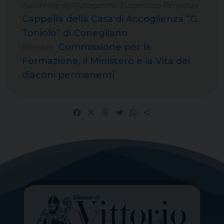
Assistente dell'Adorazione Eucaristica Perpetua
Cappella della Casa di Accoglienza “G.
Toniolo” di Conegliano
Commissione per la
Membro
Formazione, il Ministero e la Vita dei
diaconi permanenti
Facebook
X
Threads
Telegram
WhatsApp
Share