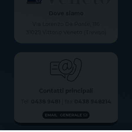
Dove siamo
Via Lorenzo Da Ponte, 116
31029 Vittorio Veneto (Treviso)
Contatti principali
Tel.
0438 9481
| fax
0438 948214
EMAIL GENERALE