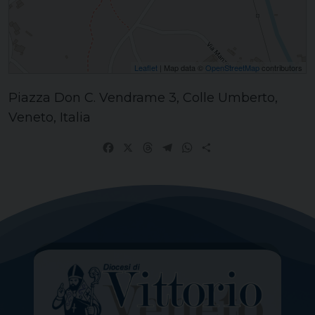
Leaflet
| Map data ©
OpenStreetMap
contributors
Piazza Don C. Vendrame 3, Colle Umberto,
Veneto, Italia
Facebook
X
Threads
Telegram
WhatsApp
Share