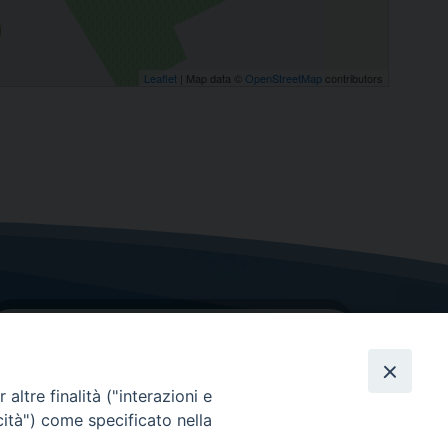
Leaflet
| Map data ©
OpenStreetMap
contributors
altre finalità ("interazioni e
cità") come specificato nella