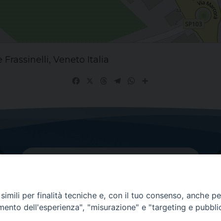
rassinelli, Veneto Italia
Facebook
X
Threads
Telegram
WhatsApp
Share
imili per finalità tecniche e, con il tuo consenso, anche per 
amento dell'esperienza", "misurazione" e "targeting e pubbli
Contatti principali