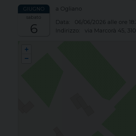
a Ogliano
sabato
Data:
06/06/2026
alle ore 18
6
Indirizzo:
via Marcorà 45, 31
Cresime a Ogliano
+
−