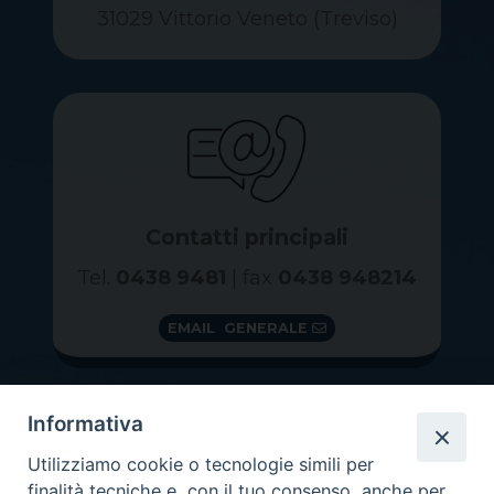
31029 Vittorio Veneto (Treviso)
Contatti principali
Tel.
0438 9481
| fax
0438 948214
EMAIL GENERALE
Informativa
Utilizziamo cookie o tecnologie simili per
finalità tecniche e, con il tuo consenso, anche per