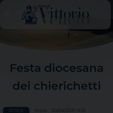
Skip
to
content
Festa diocesana
dei chierichetti
Inizio:
30/04/2011 14:15