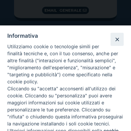
EMAIL GENERALE
Informativa
Utilizziamo cookie o tecnologie simili per
finalità tecniche e, con il tuo consenso, anche per
altre finalità ("interazioni e funzionalità semplici",
"miglioramento dell'esperienza", "misurazione" e
"targeting e pubblicità") come specificato nella
GRAZIE PER IL TUO AIUTO
cookie policy.
Insieme per la Diocesi
Cliccando su "accetta" acconsenti all'utilizzo dei
cookie. Cliccando su "personalizza" puoi avere
maggiori informazioni sui cookie utilizzati e
personalizzare le tue preferenze. Cliccando su
"rifiuta" o chiudendo questa informativa proseguirai
Copyright 2026 ©
Diocesi di Vittorio Veneto
-
Privacy
la navigazione installando i soli cookie tecnici.
Policy
Ulteriori informazioni sono disponibili nella
cookie
Preferenze Cookie