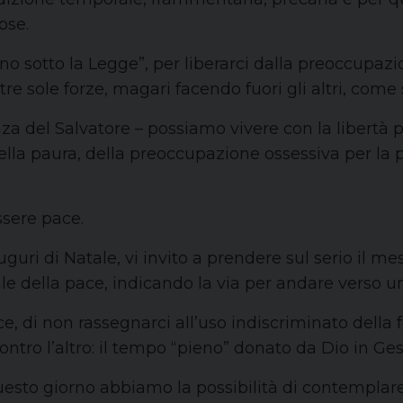
ose.
no sotto la Legge”, per liberarci dalla preoccupazio
tre sole forze, magari facendo fuori gli altri, co
a del Salvatore – possiamo vivere con la libertà pr
la paura, della preoccupazione ossessiva per la pr
ssere pace.
guri di Natale, vi invito a prendere sul serio il m
e della pace, indicando la via per andare verso u
, di non rassegnarci all’uso indiscriminato della 
ontro l’altro: il tempo “pieno” donato da Dio in Gesù 
esto giorno abbiamo la possibilità di contemplare