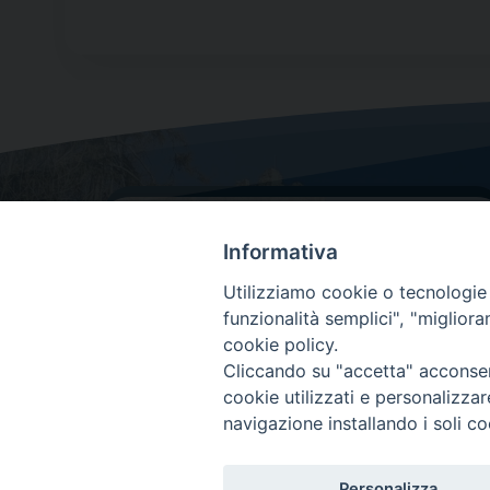
Informativa
Utilizziamo cookie o tecnologie s
funzionalità semplici", "miglior
cookie policy.
Dove siamo
Cliccando su "accetta" acconsent
Via Lorenzo Da Ponte, 116
cookie utilizzati e personalizza
31029 Vittorio Veneto (Treviso)
navigazione installando i soli co
Personalizza