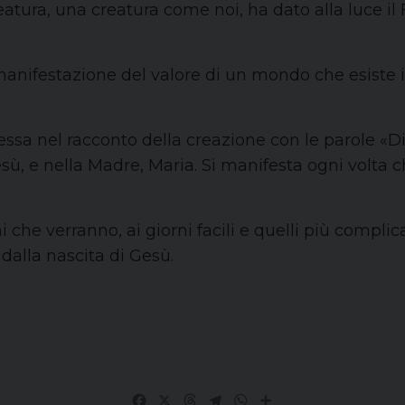
eatura, una creatura come noi, ha dato alla luce il 
anifestazione del valore di un mondo che esiste 
ressa nel racconto della creazione con le parole «
esù, e nella Madre, Maria. Si manifesta ogni volta 
che verranno, ai giorni facili e quelli più complic
dalla nascita di Gesù.
Facebook
X
Threads
Telegram
WhatsApp
Share