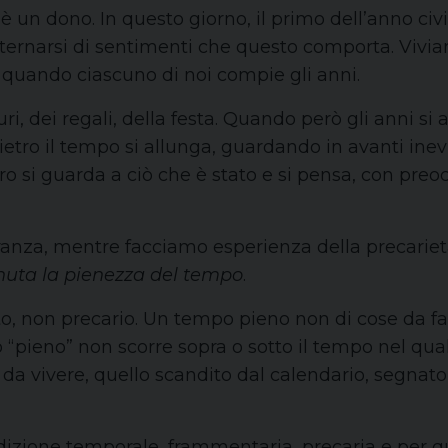
è un dono. In questo giorno, il primo dell’anno civ
alternarsi di sentimenti che questo comporta. Vivia
e quando ciascuno di noi compie gli anni.
, dei regali, della festa. Quando però gli anni si
ietro il tempo si allunga, guardando in avanti inev
ro si guarda a ciò che è stato e si pensa, con pre
eranza, mentre facciamo esperienza della precarie
nuta la pienezza del tempo
.
, non precario. Un tempo pieno non di cose da f
 “pieno” non scorre sopra o sotto il tempo nel qu
da vivere, quello scandito dal calendario, segnato 
ondizione temporale, frammentaria, precaria e per q