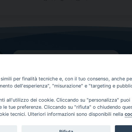
imili per finalità tecniche e, con il tuo consenso, anche per 
amento dell'esperienza", "misurazione" e "targeting e pubbli
Contatti principali
Tel.
0438 9481
| fax
0438 948214
i all'utilizzo dei cookie. Cliccando su "personalizza" puoi
re le tue preferenze. Cliccando su "rifiuta" o chiudendo que
EMAIL GENERALE
okie tecnici. Ulteriori informazioni sono disponibili nella
coo
Rifiuta