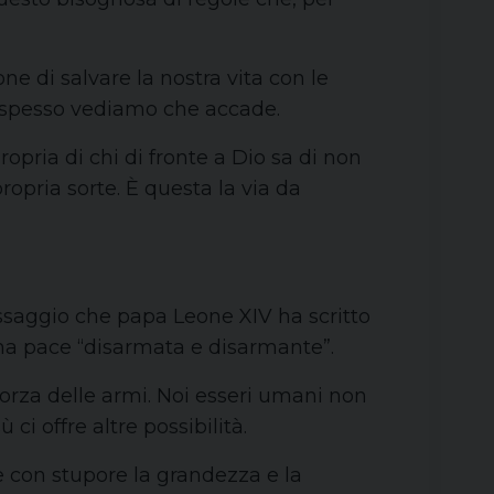
ne di salvare la nostra vita con le
me spesso vediamo che accade.
opria di chi di fronte a Dio sa di non
opria sorte. È questa la via da
essaggio che papa Leone XIV ha scritto
na pace “disarmata e disarmante”.
forza delle armi. Noi esseri umani non
ci offre altre possibilità.
 con stupore la grandezza e la