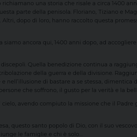
 richiamano una storia che risale a circa 1400 ann
questa parte della penisola. Floriano, Tiziano e 
ù. Altri, dopo di loro, hanno raccolto questa prome
a siamo ancora qui, 1400 anni dopo, ad accoglier
oi discepoli. Quella benedizione continua a raggi
 tribolazione della guerra e della divisione. Ragg
e e nell’illusione di bastare a se stessa, dimentic
ersone che soffrono, il gusto per la verità e la belle
cielo, avendo compiuto la missione che il Padre gl
a, questo santo popolo di Dio, con il suo vescovo “p
iunge le famiglie e chi è solo…