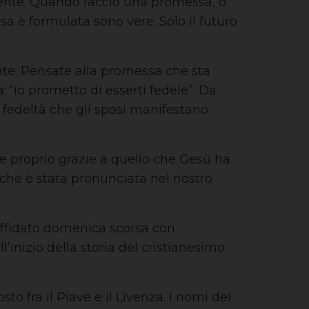
idente. Quando faccio una promessa, o
a è formulata sono vere. Solo il futuro
nte. Pensate alla promessa che sta
: “io prometto di esserti fedele”. Da
a fedeltà che gli sposi manifestano
le proprio grazie a quello che Gesù ha
a che è stata pronunciata nel nostro
affidato domenica scorsa con
’inizio della storia del cristianesimo
to fra il Piave e il Livenza. I nomi dei