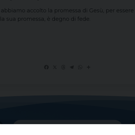
biamo accolto la promessa di Gesù, per essere a n
la sua promessa, è degno di fede.
Facebook
X
Threads
Telegram
WhatsApp
Share