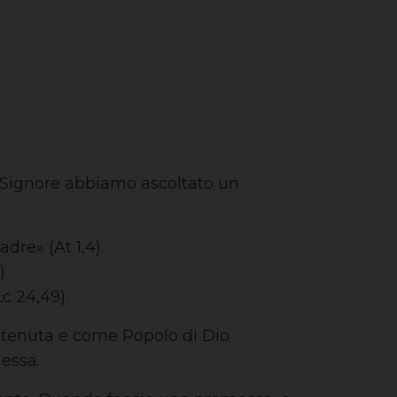
l Signore abbiamo ascoltato un
dre» (At 1,4).
)
Lc 24,49).
ntenuta e come Popolo di Dio
messa.