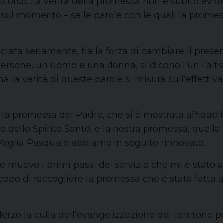
iscorso. La verità della promessa non è subito ev
 sul momento – se le parole con le quali la promess
.
ata seriamente, ha la forza di cambiare il prese
persone, un uomo e una donna, si dicono l’un l’altra
 la verità di queste parole si misura sull’effettiv
 la promessa del Padre, che si è mostrata affidabi
ono dello Spirito Santo, e la nostra promessa, quell
Veglia Pasquale abbiamo in seguito rinnovato.
 muovo i primi passi del servizio che mi è stato 
opo di raccogliere la promessa che è stata fatta all
rzo la culla dell’evangelizzazione del territorio pos