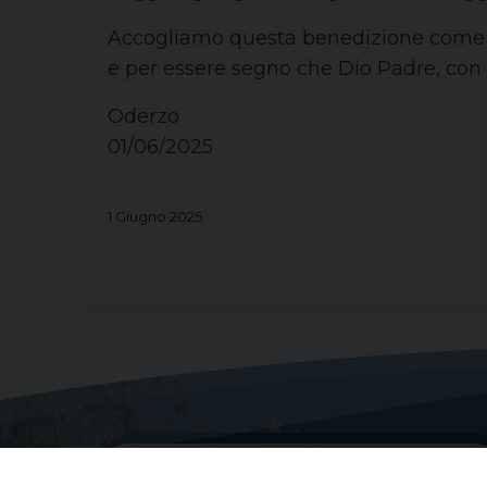
Accogliamo questa benedizione come ab
e per essere segno che Dio Padre, con 
Oderzo
01/06/2025
1 Giugno 2025