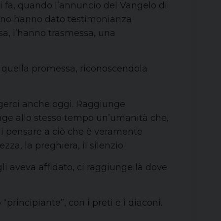
i fa, quando l’annuncio del Vangelo di
Magno hanno dato testimonianza
ssa, l’hanno trasmessa, una
e quella promessa, riconoscendola
ungerci anche oggi. Raggiunge
iunge allo stesso tempo un’umanità che,
a di pensare a ciò che è veramente
zza, la preghiera, il silenzio.
i aveva affidato, ci raggiunge là dove
rincipiante”, con i preti e i diaconi.