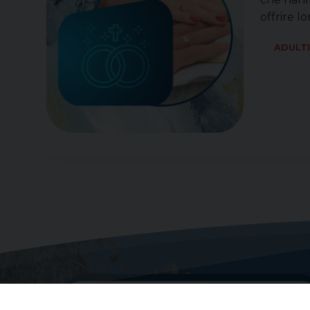
offrire l
ADULT