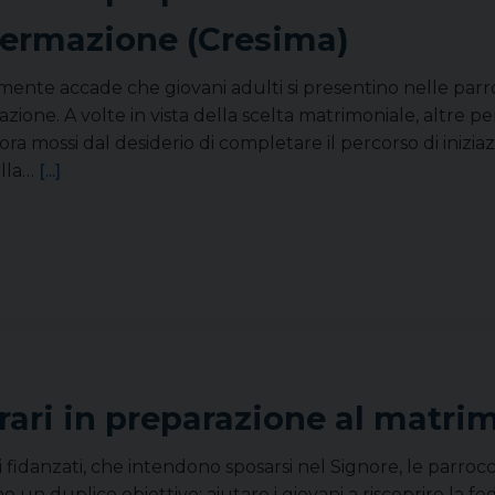
ermazione (Cresima)
ente accade che giovani adulti si presentino nelle parr
ione. A volte in vista della scelta matrimoniale, altre p
ora mossi dal desiderio di completare il percorso di inizi
ella…
[...]
I
erari in preparazione al matri
i fidanzati, che intendono sposarsi nel Signore, le parrocch
 un duplice obiettivo: aiutare i giovani a riscoprire la f