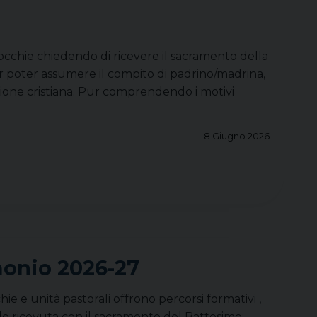
occhie chiedendo di ricevere il sacramento della
er poter assumere il compito di padrino/madrina,
azione cristiana. Pur comprendendo i motivi
8 Giugno 2026
monio 2026-27
ie e unità pastorali offrono percorsi formativi ,
ede ricevuta con il sacramento del Battesimo;