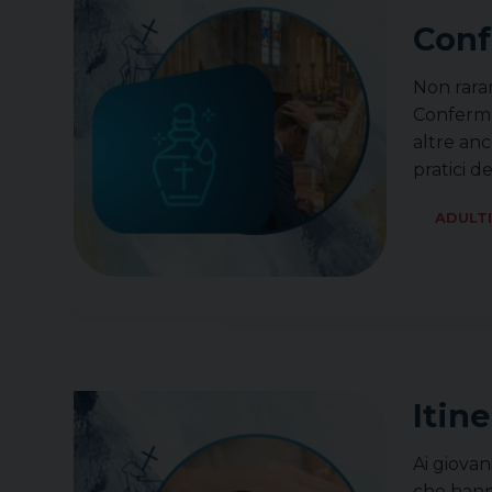
Conf
Non raram
Confermaz
altre anc
pratici d
ADULT
Itin
Ai giovan
che hanno