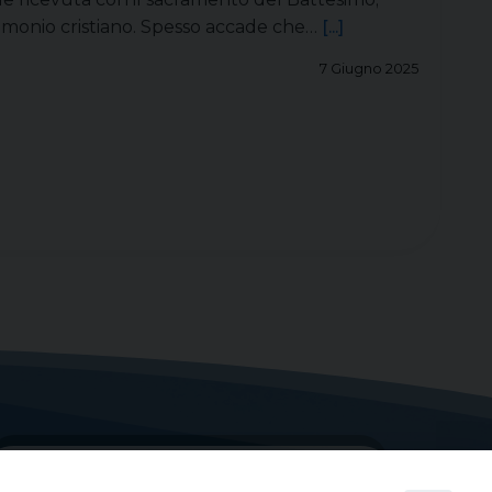
trimonio cristiano. Spesso accade che…
[...]
7 Giugno 2025