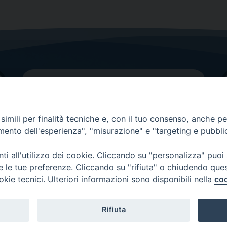
imili per finalità tecniche e, con il tuo consenso, anche per 
amento dell'esperienza", "misurazione" e "targeting e pubbli
Contatti principali
Tel.
0438 9481
| fax
0438 948214
i all'utilizzo dei cookie. Cliccando su "personalizza" puoi
re le tue preferenze. Cliccando su "rifiuta" o chiudendo que
EMAIL GENERALE
okie tecnici. Ulteriori informazioni sono disponibili nella
coo
Rifiuta
Copyright 2026 ©
Diocesi di Vittorio Veneto
-
Privacy Policy