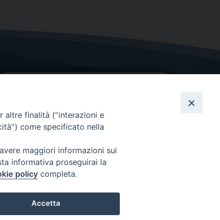
altre finalità ("interazioni e
cità") come specificato nella
GRAZIE PER IL TUO AIUTO
 avere maggiori informazioni sui
sta informativa proseguirai la
Insieme per la Diocesi
kie policy
completa.
Accetta