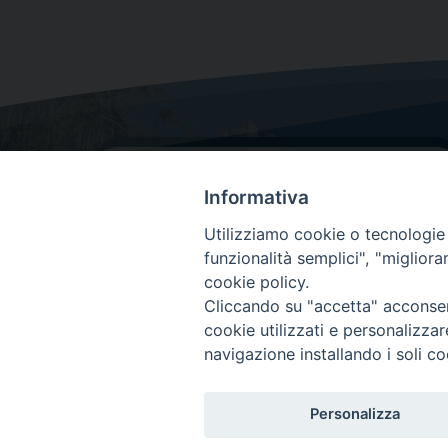
Informativa
Utilizziamo cookie o tecnologie s
funzionalità semplici", "miglior
cookie policy.
Dove siamo
Cliccando su "accetta" acconsent
Via Lorenzo Da Ponte, 116
cookie utilizzati e personalizza
31029 Vittorio Veneto (Treviso)
navigazione installando i soli co
Personalizza