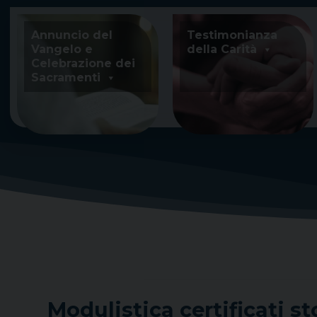
Skip
to
Annuncio del
Testimonianza
content
Vangelo e
della Carità
Celebrazione dei
Sacramenti
Modulistica certificati st