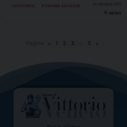
24 Ottobre 2017
,
CATECHESI
FORANIA SACILESE
NEWS
Pagine:
«
1
2
3
4
5
»
Dove siamo