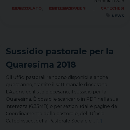
8 Febbraio 2018
,
,
APOSTOLATO BIBLICO
ARTE SACRA BENI CULTURALI ECCLESIASTICI
CATECHESI
NEWS
Sussidio pastorale per la
Quaresima 2018
Gli uffici pastorali rendono disponibile anche
quest'anno, tramite il settimanale diocesano
L'Azione ed il sito diocesano, il sussidio per la
Quaresima. È possibile scaricarlo in PDF nella sua
interezza (6,35MB) o per sezioni (dalle pagine del
Coordinamento della pastorale, dell'Ufficio
Catechistico, della Pastorale Sociale e…
[...]