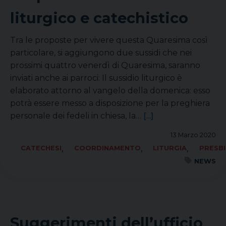
liturgico e catechistico
Tra le proposte per vivere questa Quaresima così
particolare, si aggiungono due sussidi che nei
prossimi quattro venerdì di Quaresima, saranno
inviati anche ai parroci: Il sussidio liturgico è
elaborato attorno al vangelo della domenica: esso
potrà essere messo a disposizione per la preghiera
personale dei fedeli in chiesa, la…
[...]
13 Marzo 2020
,
,
,
CATECHESI
COORDINAMENTO
LITURGIA
PRESB
NEWS
Suggerimenti dell’ufficio