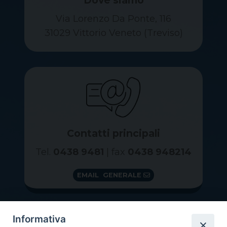
Via Lorenzo Da Ponte, 116
31029 Vittorio Veneto (Treviso)
Contatti principali
Tel.
0438 9481
| fax
0438 948214
EMAIL GENERALE
Informativa