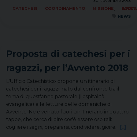
30 Novembre 2018
,
,
,
CATECHESI
COORDINAMENTO
MISSIONE
SOCIALE LAVORO PACE
NEWS
Proposta di catechesi per i
ragazzi, per l’Avvento 2018
L'Ufficio Catechistico propone un itinerario di
catechesi per i ragazzi, nato dal confronto tra il
tema di quest'anno pastorale (l'ospitalità
evangelica) e le letture delle domeniche di
Avvento. Ne è venuto fuori un itinerario in quattro
tappe, che cerca di dire cos'è essere ospitali:
cogliere i segni, prepararsi, condividere, gioire…
[...]