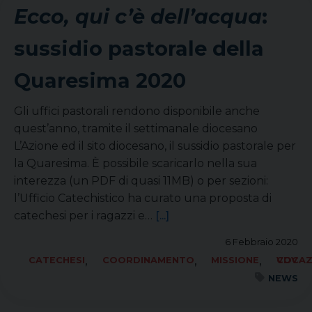
Ecco, qui c’è dell’acqua
:
sussidio pastorale della
Quaresima 2020
Gli uffici pastorali rendono disponibile anche
quest’anno, tramite il settimanale diocesano
L’Azione ed il sito diocesano, il sussidio pastorale per
la Quaresima. È possibile scaricarlo nella sua
interezza (un PDF di quasi 11MB) o per sezioni:
l’Ufficio Catechistico ha curato una proposta di
catechesi per i ragazzi e…
[...]
6 Febbraio 2020
,
,
,
CATECHESI
COORDINAMENTO
MISSIONE
VOCAZIONI CDV
NEWS