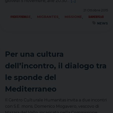
giovedì 5 novembre, alle 20.30…
[...]
21 Ottobre 2015
,
,
,
FORANIA MOTTENSE
MIGRANTES
MISSIONE
SOCIALE LAVORO PACE
NEWS
Per una cultura
dell’incontro, il dialogo tra
le sponde del
Mediterraneo
Il Centro Culturale Humanitas invita a due incontri
con S.E. mons. Domenico Mogavero, vescovo di
Mazara del Vallo, incaricato nella Commissione