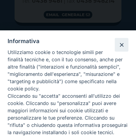
Tel.
0438 9481
| fax
0438 948214
EMAIL GENERALE
Informativa
Utilizziamo cookie o tecnologie simili per
finalità tecniche e, con il tuo consenso, anche per
altre finalità ("interazioni e funzionalità semplici",
"miglioramento dell'esperienza", "misurazione" e
"targeting e pubblicità") come specificato nella
GRAZIE PER IL TUO AIUTO
cookie policy.
Insieme per la Diocesi
Cliccando su "accetta" acconsenti all'utilizzo dei
cookie. Cliccando su "personalizza" puoi avere
maggiori informazioni sui cookie utilizzati e
personalizzare le tue preferenze. Cliccando su
"rifiuta" o chiudendo questa informativa proseguirai
Copyright 2026 ©
Diocesi di Vittorio Veneto
-
Privacy
la navigazione installando i soli cookie tecnici.
Policy