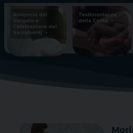
Skip
to
Annuncio del
Testimonianza
content
Vangelo e
della Carità
Celebrazione dei
Sacramenti
Mori