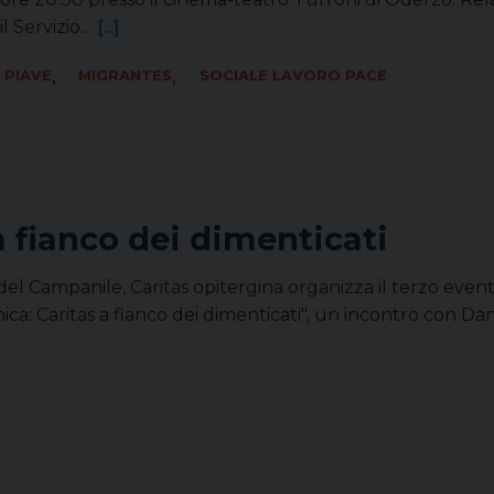
il Servizio…
[...]
,
,
 PIAVE
MIGRANTES
SOCIALE LAVORO PACE
a fianco dei dimenticati
a del Campanile, Caritas opitergina organizza il terzo ev
ica: Caritas a fianco dei dimenticati", un incontro con Da