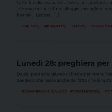
La Caritas diocesana si è attivata per prestare a
informazioni per offrire alloggio, raccogliere ben
foraniali. Lettera…
[...]
,
,
,
CARITAS
MIGRANTES
SALUTE
SOCIALE L
Lunedì 28: preghiera per 
Da più parti sono giunte richieste per vivere insi
desiderio che nasce anche dal fatto che la nostra
,
ECUMENISMO E DIALOGO INTERRELIGIOSO
FOR