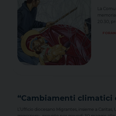
La Comuni
memoria d
20.30, pr
FORAN
“Cambiamenti climatici e
L’Ufficio diocesano Migrantes, insieme a Caritas,
migrazioni», previsto per giovedì 30 maggio alle 