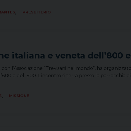
,
RANTES
PRESBITERIO
ne italiana e veneta dell’800 e
one con l’Associazione “Trevisani nel mondo”, ha organiz
l’800 e del ‘900. L’incontro si terrà presso la parrocchia 
,
S
MISSIONE