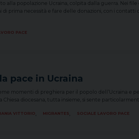
iuto alla popolazione Ucraina, colpita dalla guerra. Nei fi
i di prima necessità e fare delle donazioni, con i contatti 
AVORO PACE
la pace in Ucraina
eme momenti di preghiera per il popolo dell’Ucraina e per l
 Chiesa diocesana, tutta insieme, si sente particolarmente
,
,
ANIA VITTORIO
MIGRANTES
SOCIALE LAVORO PACE