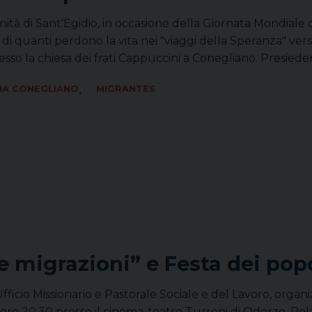
tà di Sant'Egidio, in occasione della Giornata Mondiale del
i quanti perdono la vita nei "viaggi della Speranza" ver
esso la chiesa dei frati Cappuccini a Conegliano. Presiede
,
IA CONEGLIANO
MIGRANTES
 migrazioni” e Festa dei popo
 Ufficio Missionario e Pastorale Sociale e del Lavoro, orga
ore 20.30 presso il cinema-teatro Turroni di Oderzo. Relat