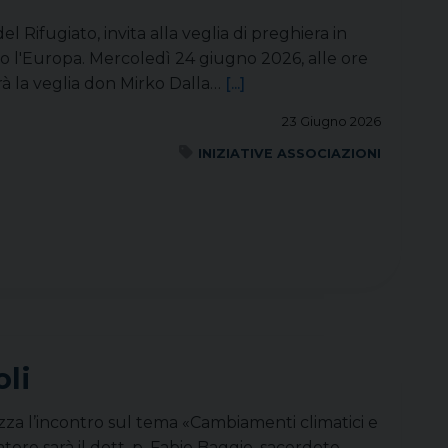
 Rifugiato, invita alla veglia di preghiera in
so l'Europa. Mercoledì 24 giugno 2026, alle ore
rà la veglia don Mirko Dalla…
[...]
23 Giugno 2026
INIZIATIVE ASSOCIAZIONI
li
nizza l’incontro sul tema «Cambiamenti climatici e
ore sarà il dott. p. Fabio Baggio, sacerdote