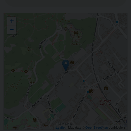
Opera Diocesana Assistenza (ODA)
+
−
Leaflet
| Map data ©
OpenStreetMap
contributors