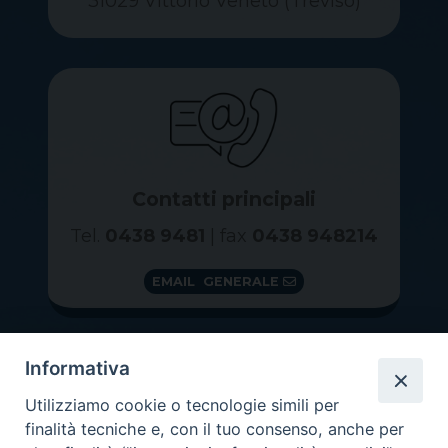
31029 Vittorio Veneto (Treviso)
Contatti principali
Tel.
0438 9481
| fax
0438 948214
EMAIL GENERALE
Informativa
Utilizziamo cookie o tecnologie simili per
finalità tecniche e, con il tuo consenso, anche per