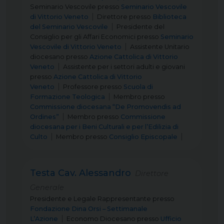
Seminario Vescovile
presso
Seminario Vescovile
di Vittorio Veneto
Direttore
presso
Biblioteca
del Seminario Vescovile
Presidente del
Consiglio per gli Affari Economici
presso
Seminario
Vescovile di Vittorio Veneto
Assistente Unitario
diocesano
presso
Azione Cattolica di Vittorio
Veneto
Assistente per i settori adulti e giovani
presso
Azione Cattolica di Vittorio
Veneto
Professore
presso
Scuola di
Formazione Teologica
Membro
presso
Commissione diocesana “De Promovendis ad
Ordines”
Membro
presso
Commissione
diocesana per i Beni Culturali e per l’Edilizia di
Culto
Membro
presso
Consiglio Episcopale
Testa Cav. Alessandro
Direttore
Generale
Presidente e Legale Rappresentante
presso
Fondazione Dina Orsi – Settimanale
L’Azione
Economo Diocesano
presso
Ufficio