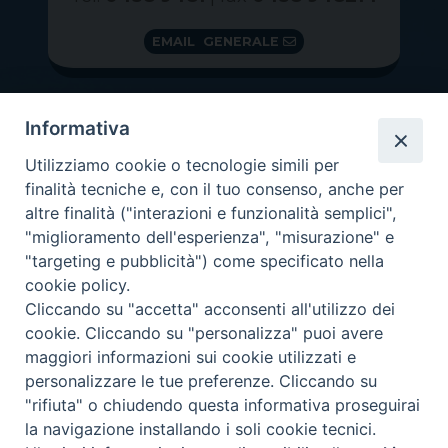
EMAIL GENERALE
Informativa
Utilizziamo cookie o tecnologie simili per
finalità tecniche e, con il tuo consenso, anche per
altre finalità ("interazioni e funzionalità semplici",
"miglioramento dell'esperienza", "misurazione" e
"targeting e pubblicità") come specificato nella
GRAZIE PER IL TUO AIUTO
cookie policy.
Insieme per la Diocesi
Cliccando su "accetta" acconsenti all'utilizzo dei
cookie. Cliccando su "personalizza" puoi avere
maggiori informazioni sui cookie utilizzati e
personalizzare le tue preferenze. Cliccando su
"rifiuta" o chiudendo questa informativa proseguirai
Copyright 2026 ©
Diocesi di Vittorio Veneto
-
Privacy
la navigazione installando i soli cookie tecnici.
Policy